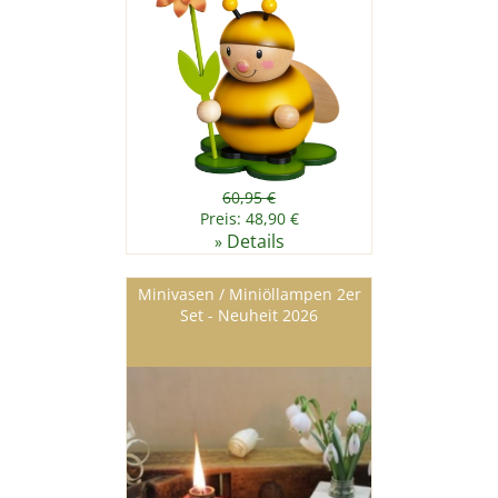
60,95 €
Preis: 48,90 €
Details
»
Minivasen / Miniöllampen 2er
Set - Neuheit 2026