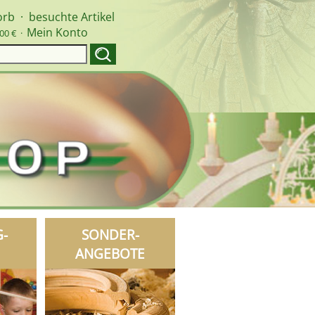
orb
·
besuchte Artikel
Mein Konto
00 € ·
G-
SONDER-
ANGEBOTE