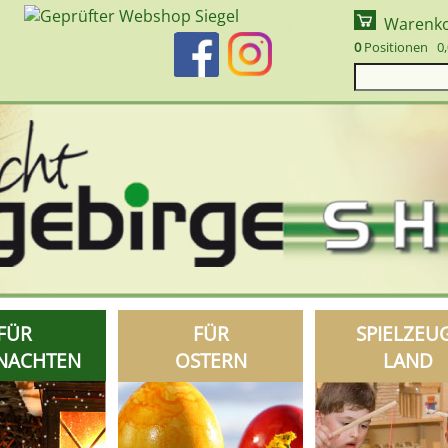
Warenk
0
Positionen 0,
FÜR
FÜR
SPIELZEU
NACHTEN
OSTERN
LAND