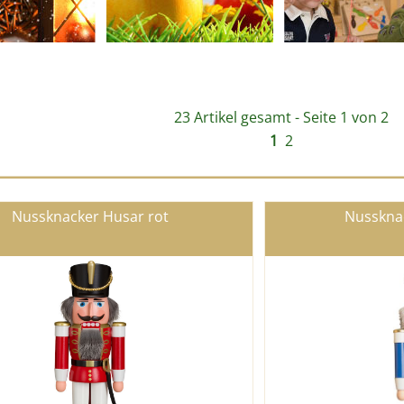
23 Artikel gesamt - Seite 1 von 2
1
2
Nussknacker Husar rot
Nusskna