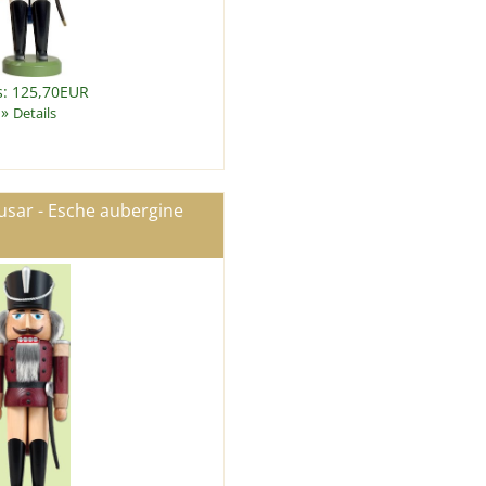
s: 125,70EUR
»
Details
sar - Esche aubergine