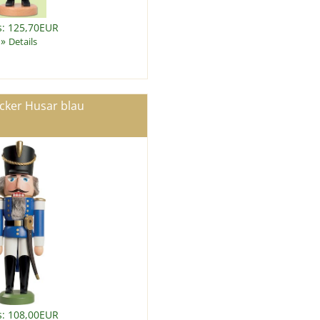
s: 125,70EUR
»
Details
cker Husar blau
s: 108,00EUR