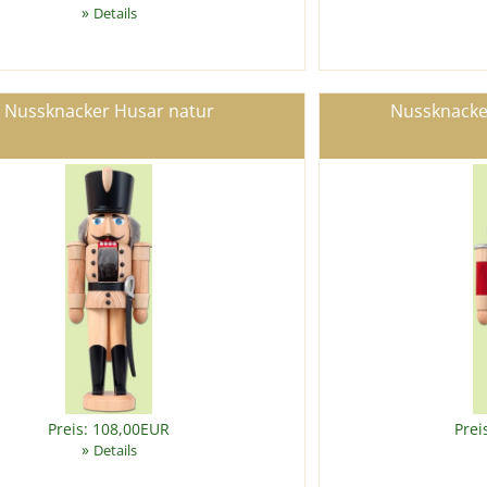
»
Details
Nussknacker Husar natur
Nussknacker
Preis: 108,00EUR
Prei
»
Details