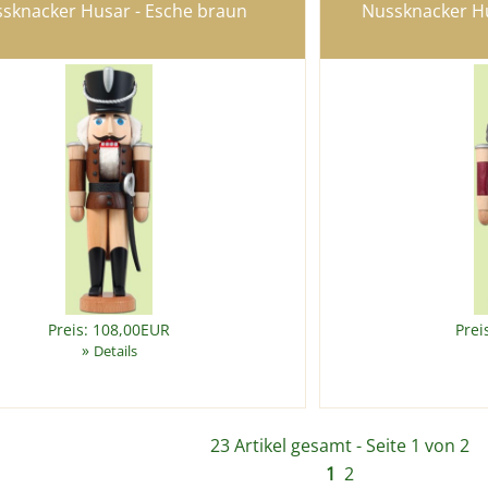
sknacker Husar - Esche braun
Nussknacker Hu
Preis: 108,00EUR
Prei
»
Details
23 Artikel gesamt - Seite 1 von 2
1
2