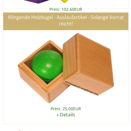
Preis: 102,60EUR
Details
»
Klingende Holzkugel - Auslaufartikel - Solange Vorrat
reicht!
Preis: 25,00EUR
Details
»