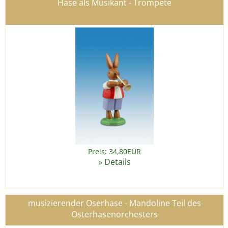
Hase als Musikant - Trompete
Preis: 34,80EUR
Details
»
musizierender Oserhase - Mandoline Teil des
Osterhasenorchesters