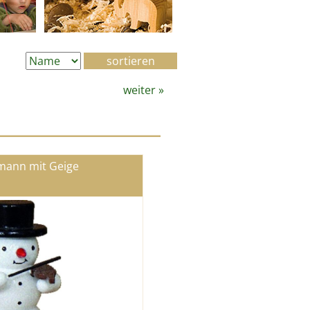
weiter
»
ann mit Geige