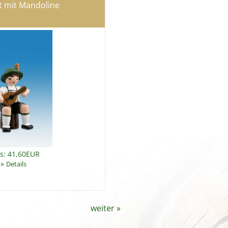
t mit Mandoline
is: 41,60EUR
»
Details
weiter
»