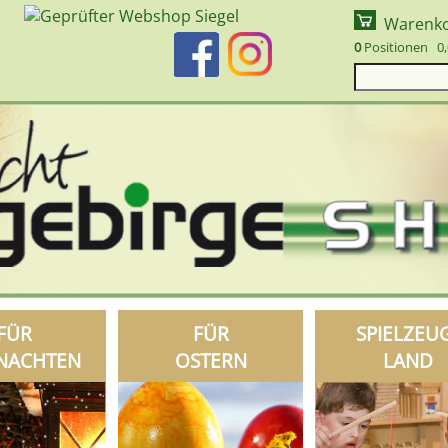
Warenk
0
Positionen 0,
FÜR
FÜR
SPIELZEU
NACHTEN
OSTERN
LAND