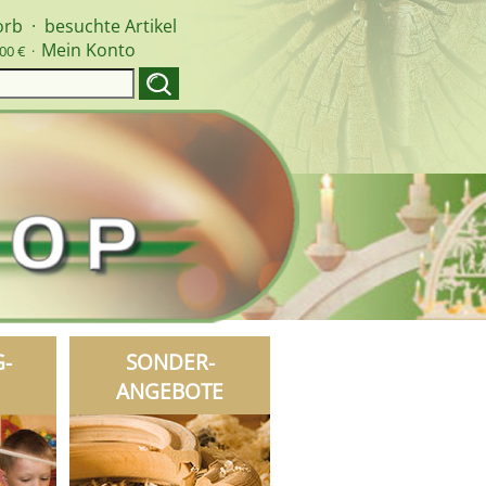
orb
·
besuchte Artikel
Mein Konto
00 € ·
G-
SONDER-
ANGEBOTE