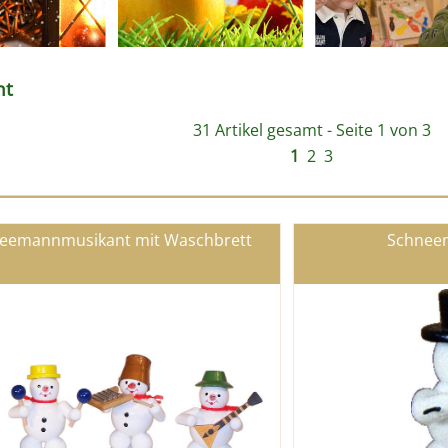
nt
31 Artikel gesamt - Seite 1 von 3
1
2
3
neemannmusikant mit Waschbrett
Schneem