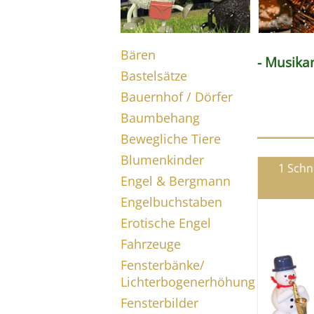
Bären
- Musika
Bastelsätze
Bauernhof / Dörfer
Baumbehang
Bewegliche Tiere
Blumenkinder
1 Sch
Engel & Bergmann
Engelbuchstaben
Erotische Engel
Fahrzeuge
Fensterbänke/
Lichterbogenerhöhung
Fensterbilder