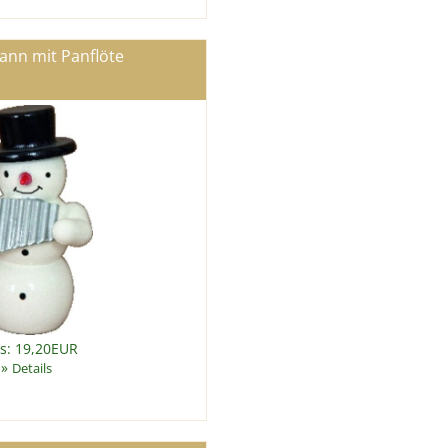
nn mit Panflöte
is: 19,20EUR
»
Details