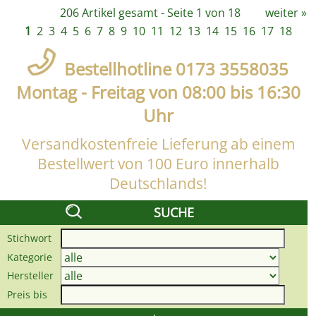
206 Artikel gesamt - Seite 1 von 18
weiter
»
1
2
3
4
5
6
7
8
9
10
11
12
13
14
15
16
17
18
Bestellhotline 0173 3558035
Montag - Freitag von 08:00 bis 16:30
Uhr
Versandkostenfreie Lieferung ab einem
Bestellwert von 100 Euro innerhalb
Deutschlands!
SUCHE
Stichwort
Kategorie
Hersteller
Preis bis