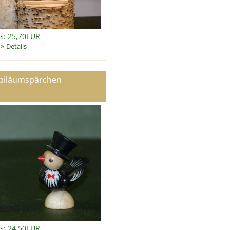
is: 25,70EUR
»
Details
ubiläumspärchen
is: 24,50EUR