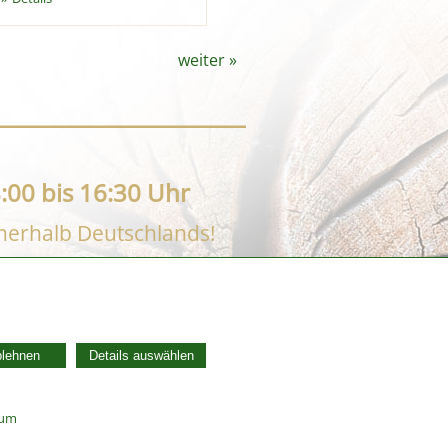
weiter
»
:00 bis 16:30 Uhr
nnerhalb Deutschlands!
AGB
Widerrufsbelehrung
blehnen
Details auswählen
Vertrag widerrufen
Datenschutzerklärung
Zahlung und Versand
sum
Batterieentsorgung