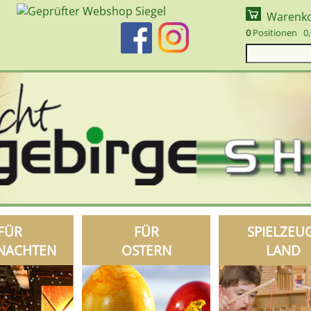
Warenk
0
Positionen 0,
FÜR
FÜR
SPIELZEU
NACHTEN
OSTERN
LAND