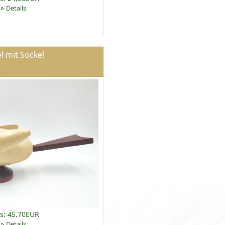
»
Details
l mit Sockel
is: 45,70EUR
»
Details