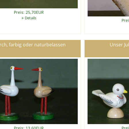
Preis: 25,70EUR
»
Details
Pre
rch, farbig oder naturbelassen
Unser J
Preis: 13,60EUR
Pre