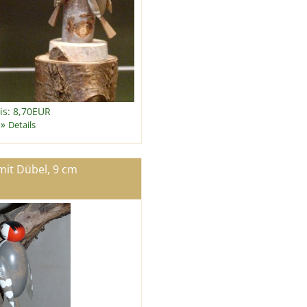
is: 8,70EUR
»
Details
mit Dübel, 9 cm