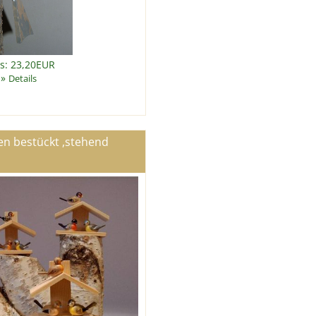
is: 23,20EUR
»
Details
n bestückt ,stehend