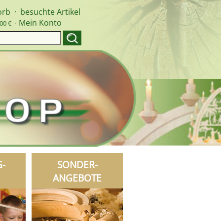
orb
·
besuchte Artikel
Mein Konto
00 € ·
G-
SONDER-
ANGEBOTE