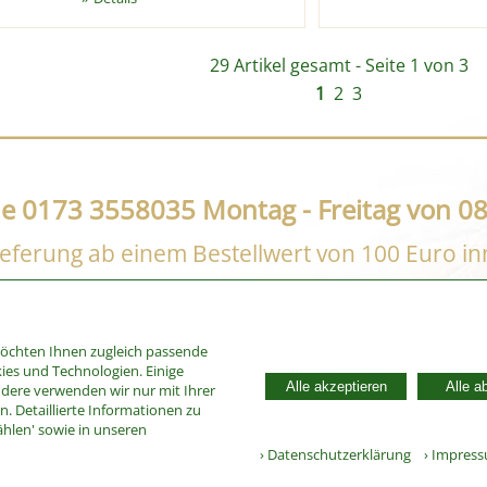
29 Artikel gesamt - Seite 1 von 3
1
2
3
ne 0173 3558035 Montag - Freitag von 08
eferung ab einem Bestellwert von 100 Euro i
möchten Ihnen zugleich passende
ies und Technologien. Einige
Alle akzeptieren
Alle a
ndere verwenden wir nur mit Ihrer
. Detaillierte Informationen zu
ählen' sowie in unseren
› Datenschutzerklärung
› Impres