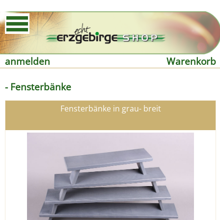
anmelden
Warenkorb
- Fensterbänke
Fensterbänke in grau- breit