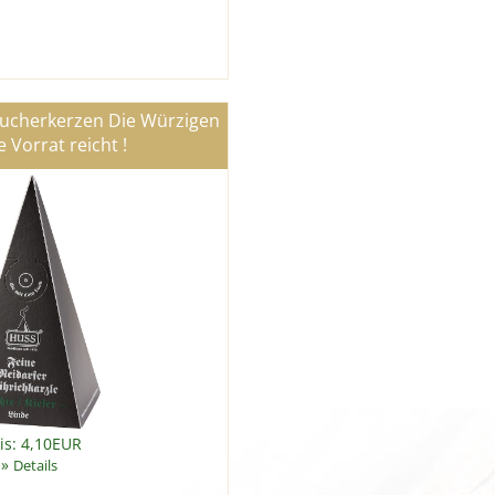
äucherkerzen Die Würzigen
e Vorrat reicht !
is: 4,10EUR
»
Details