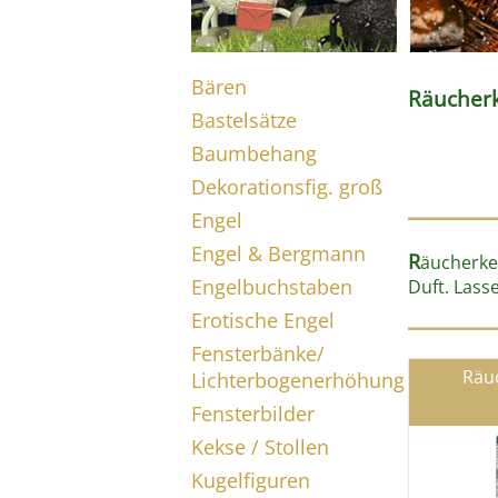
Bären
Räucherk
Bastelsätze
Baumbehang
Dekorationsfig. groß
Engel
Engel & Bergmann
R
äucherke
Engelbuchstaben
Duft. Lass
Erotische Engel
Fensterbänke/
Räu
Lichterbogenerhöhung
Fensterbilder
Kekse / Stollen
Kugelfiguren