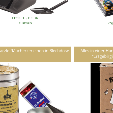
Preis: 16,10EUR
»
Details
Pre
rzle-Räucherkerzchen in Blechdose
Alles in einer Ha
"Erzgebirgi