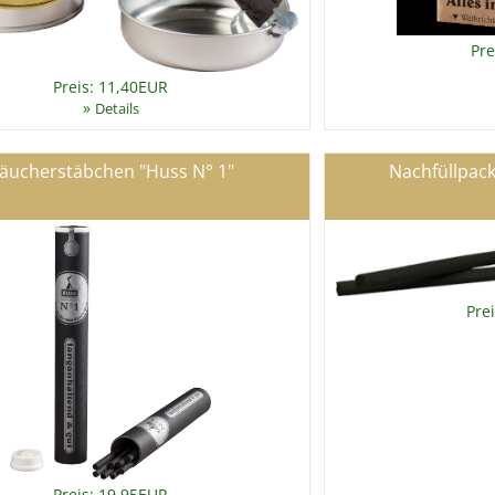
Pre
Preis: 11,40EUR
»
Details
äucherstäbchen "Huss N° 1"
Nachfüllpac
Pre
Preis: 19,95EUR