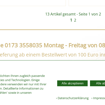
13 Artikel gesamt - Seite 1 von 2
1
2
ne 0173 3558035 Montag - Freitag von 08
eferung ab einem Bestellwert von 100 Euro i
möchten Ihnen zugleich passende
ies und Technologien. Einige
Alle akzeptieren
Alle a
ndere verwenden wir nur mit Ihrer
. Detaillierte Informationen zu
ählen' sowie in unseren
› Datenschutzerklärung
› Impres