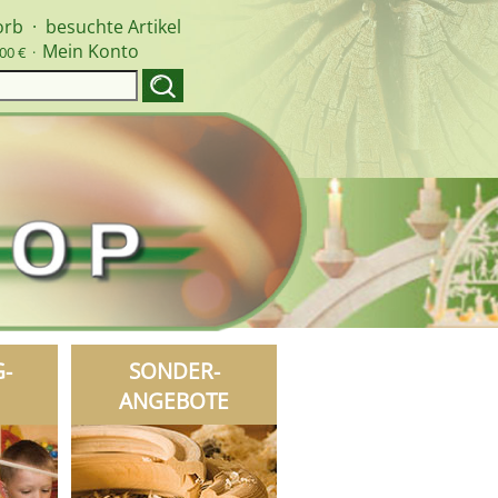
orb
·
besuchte Artikel
Mein Konto
00 € ·
G-
SONDER-
ANGEBOTE