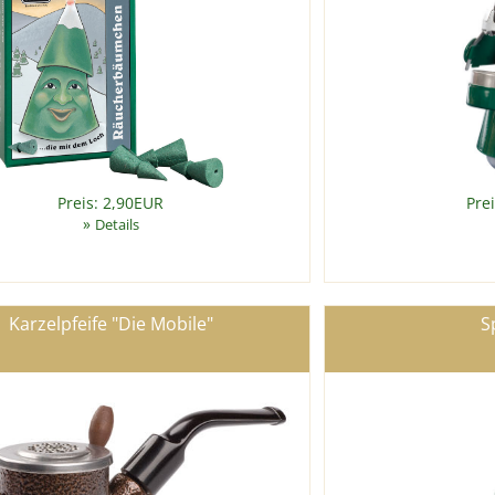
Preis: 2,90EUR
Pre
»
Details
Karzelpfeife "Die Mobile"
S