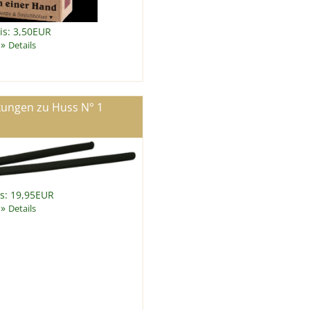
is: 3,50EUR
»
Details
kungen zu Huss N° 1
is: 19,95EUR
»
Details