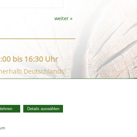
weiter
»
:00 bis 16:30 Uhr
nnerhalb Deutschlands!
AGB
Widerrufsbelehrung
blehnen
Details auswählen
Vertrag widerrufen
Datenschutzerklärung
Zahlung und Versand
sum
Batterieentsorgung