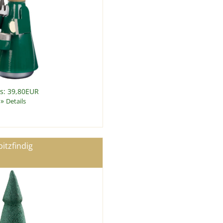
is: 39,80EUR
»
Details
pitzfindig