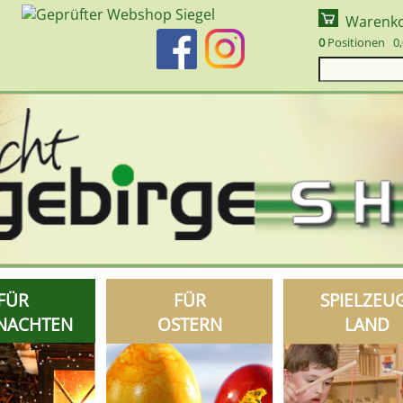
Warenk
0
Positionen 0,
FÜR
FÜR
SPIELZEU
NACHTEN
OSTERN
LAND