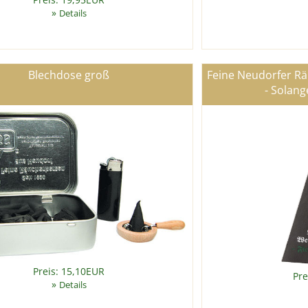
»
Details
Blechdose groß
Feine Neudorfer R
- Solang
Preis: 15,10EUR
Pre
»
Details