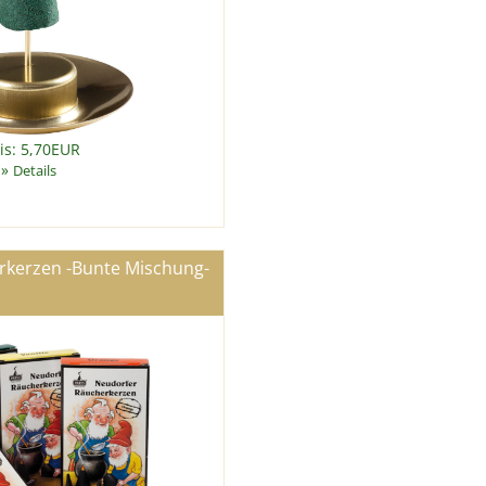
is: 5,70EUR
»
Details
rkerzen -Bunte Mischung-