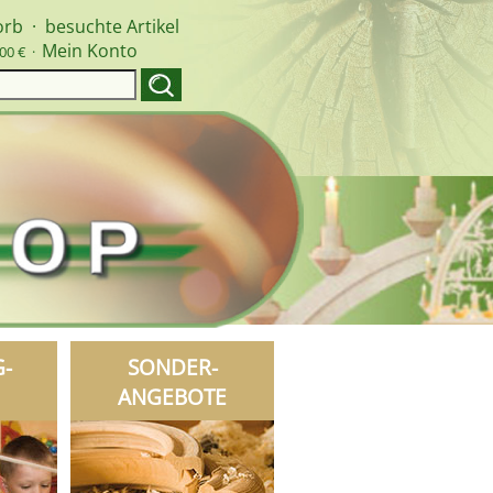
orb
·
besuchte Artikel
Mein Konto
00 € ·
G-
SONDER-
ANGEBOTE