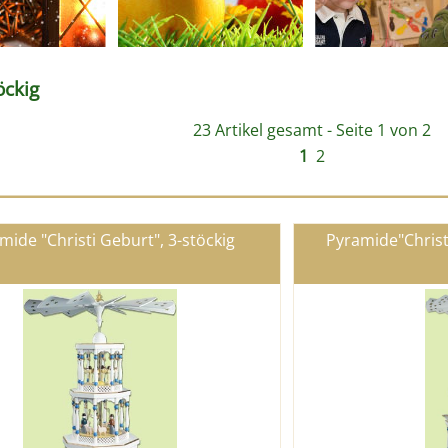
öckig
23 Artikel gesamt - Seite 1 von 2
1
2
mide "Christi Geburt", 3-stöckig
Pyramide"Christ