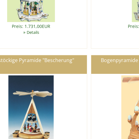
Preis: 1.731,00EUR
Preis
»
Details
stöckige Pyramide "Bescherung"
Bogenpyramide "