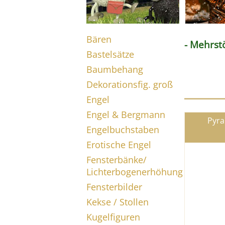
Bären
- Mehrst
Bastelsätze
Baumbehang
Dekorationsfig. groß
Engel
Engel & Bergmann
Pyra
Engelbuchstaben
Erotische Engel
Fensterbänke/
Lichterbogenerhöhung
Fensterbilder
Kekse / Stollen
Kugelfiguren