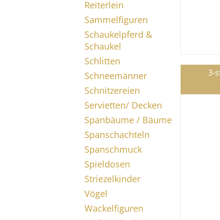
Reiterlein
Sammelfiguren
Schaukelpferd &
Schaukel
Schlitten
3-s
Schneemänner
Schnitzereien
Servietten/ Decken
Spanbäume / Bäume
Spanschachteln
Spanschmuck
Spieldosen
Striezelkinder
Vögel
Wackelfiguren