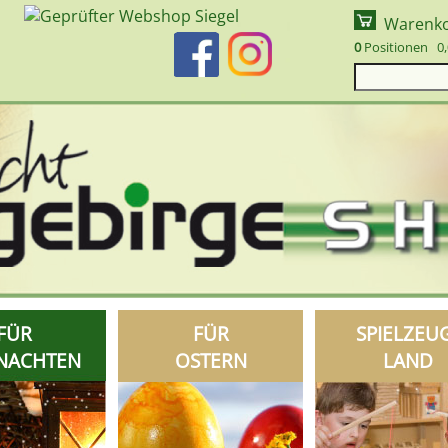
Warenk
0
Positionen 0,
FÜR
FÜR
SPIELZEU
NACHTEN
OSTERN
LAND