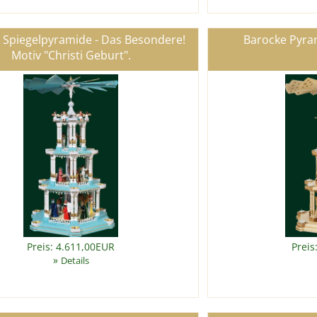
 Spiegelpyramide - Das Besondere!
Barocke Pyram
Motiv "Christi Geburt".
Preis: 4.611,00EUR
Preis
»
Details