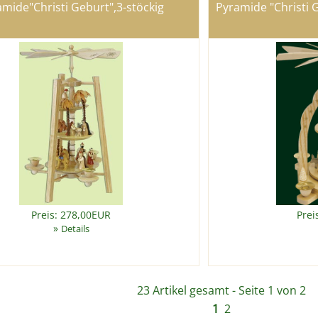
mide"Christi Geburt",3-stöckig
Pyramide "Christi G
Preis: 278,00EUR
Prei
»
Details
23 Artikel gesamt - Seite 1 von 2
1
2