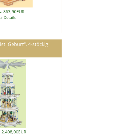
s: 863,90EUR
»
Details
sti Geburt", 4-stöckig
: 2.408,00EUR