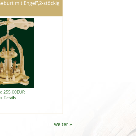
eburt mit Engel",2-stöckig
s: 255,00EUR
»
Details
weiter
»