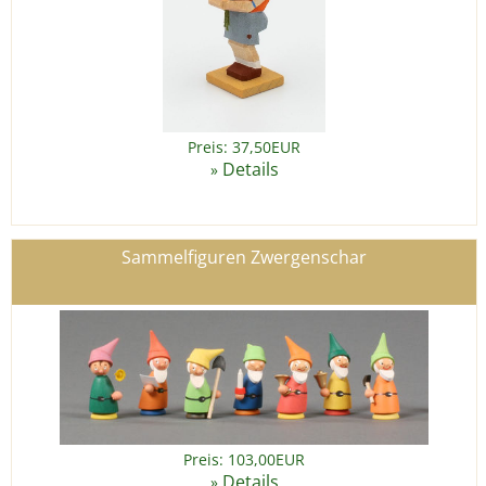
Preis: 37,50EUR
Details
»
Sammelfiguren Zwergenschar
Preis: 103,00EUR
Details
»