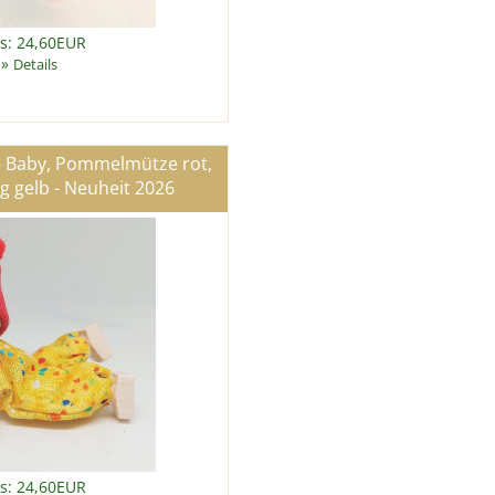
is: 24,60EUR
»
Details
- Baby, Pommelmütze rot,
 gelb - Neuheit 2026
is: 24,60EUR