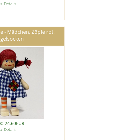
»
Details
 - Mädchen, Zöpfe rot,
ngelsocken
is: 24,60EUR
»
Details