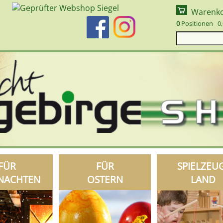
Warenk
0
Positionen 0,
FÜR
FÜR
SPIELZEU
NACHTEN
OSTERN
LAND