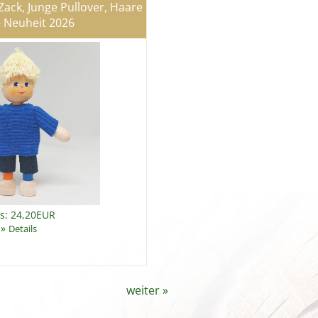
ack, Junge Pullover, Haare
- Neuheit 2026
is: 24,20EUR
»
Details
weiter
»