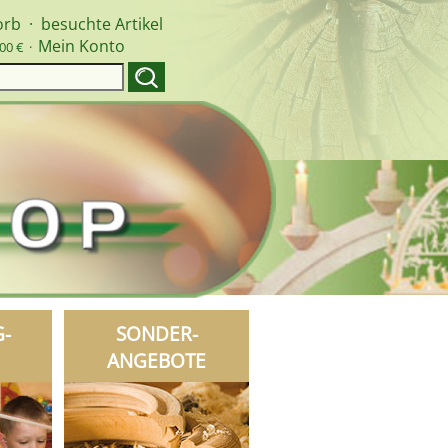
orb
·
besuchte Artikel
Mein Konto
00 € ·
G-
SONDER-
ANGEBOTE