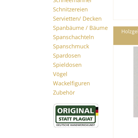
Schneemänner
Schnitzereien
Servietten/ Decken
Spanbäume / Bäume
Holzge
Spanschachteln
Spanschmuck
Spardosen
Spieldosen
Vögel
Wackelfiguren
Zubehör