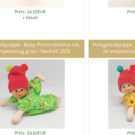
Preis: 24,60EUR
Pre
»
Details
enkpuppe - Baby, Pommelmütze rot,
Holzgelenkpuppe 
mpelanzug grün - Neuheit 2026
Strampelanzug
Preis: 24,60EUR
Pre