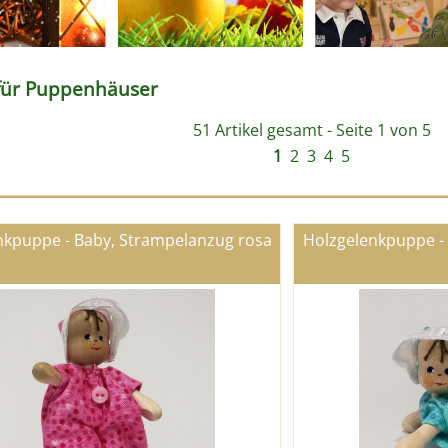
für Puppenhäuser
51 Artikel gesamt - Seite 1 von 5
1
2
3
4
5
nkpuppe - Baby, Strampelanzug rosa
Holzgelenkpuppe -