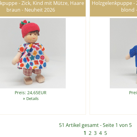
kpuppe - Zick, Kind mit Mütze, Haare
Holzgelenkpuppe - Z
braun - Neuheit 2026
blond 
Preis: 24,65EUR
Pre
»
Details
51 Artikel gesamt - Seite 1 von 5
1
2
3
4
5