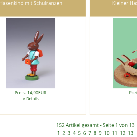
Hasenkind mit Schulranzen
Kleiner Ha
Preis: 14,90EUR
Pre
»
Details
152 Artikel gesamt - Seite 1 von 13
1
2
3
4
5
6
7
8
9
10
11
12
13