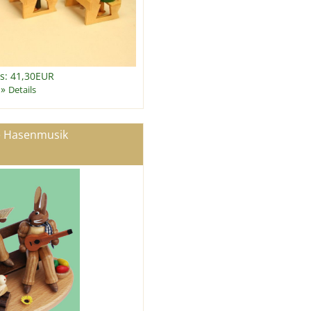
is: 41,30EUR
»
Details
e Hasenmusik