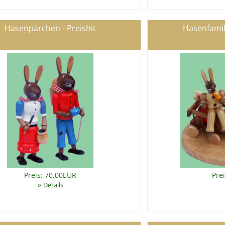
Hasenpärchen - Preishit
Hasenfami
Preis: 70,00EUR
Pre
»
Details