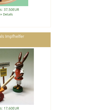
is: 37,50EUR
»
Details
ls Impfhelfer
is: 17,60EUR