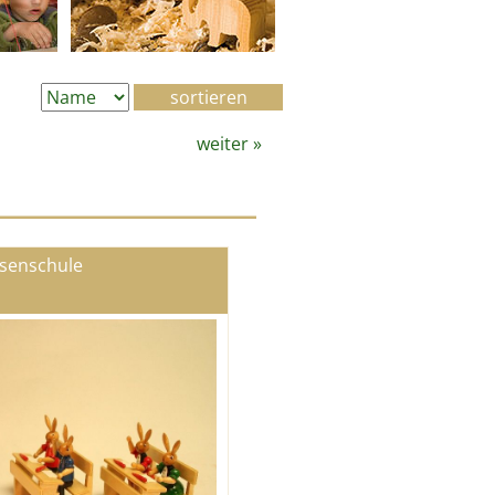
weiter
»
senschule