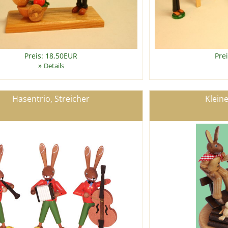
Preis: 18,50EUR
Pre
»
Details
Hasentrio, Streicher
Klein