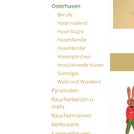
Osterhasen
Berufe
Hase malend
Hase Stupsi
Hasenfamilie
Hasenkinder
Hasenpärchen
musizierende Hasen
Sonstiges
Wald und Wandern
Pyramiden
Räucherkerzen u.
mehr
Räuchermänner
Reifentiere
Sammelfiguren