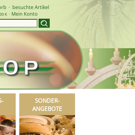
orb
·
besuchte Artikel
Mein Konto
00 € ·
G-
SONDER-
ANGEBOTE