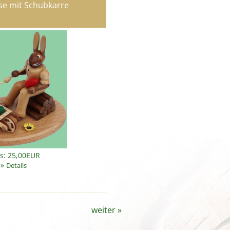
se mit Schubkarre
is: 25,00EUR
»
Details
weiter
»