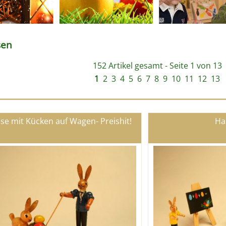
sen
152 Artikel gesamt - Seite 1 von 13
1
2
3
4
5
6
7
8
9
10
11
12
13
se mit Kücken auf Wagen- Preishit!
Ha