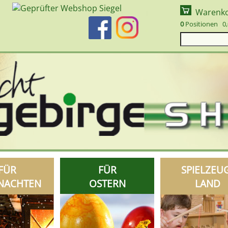
Warenk
0
Positionen 0,
FÜR
FÜR
SPIELZEU
NACHTEN
OSTERN
LAND