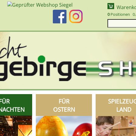
Warenk
0
Positionen 0,
FÜR
FÜR
SPIELZEU
NACHTEN
OSTERN
LAND