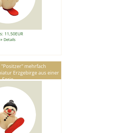
is: 11,50EUR
»
Details
x "Positzer" mehrfach
iatur Erzgebirge aus einer
Serie