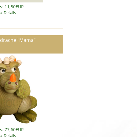
is: 11,50EUR
»
Details
drache "Mama"
is: 77,60EUR
»
Details