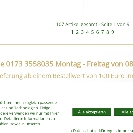
107 Artikel gesamt - Seite 1 von 9
1
2
3
4
5
6
7
8
9
ne 0173 3558035 Montag - Freitag von 08
eferung ab einem Bestellwert von 100 Euro i
möchten Ihnen zugleich passende
ies und Technologien. Einige
Alle akzeptieren
Alle a
ndere verwenden wir nur mit Ihrer
. Detaillierte Informationen zu
ählen' sowie in unseren
› Datenschutzerklärung
› Impres