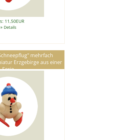
is: 11,50EUR
»
Details
"Schneepflug" mehrfach
iatur Erzgebirge aus einer
Serie