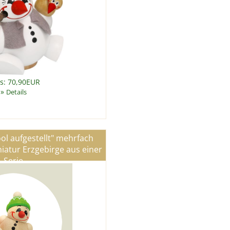
is: 70,90EUR
»
Details
ool aufgestellt" mehrfach
iatur Erzgebirge aus einer
Serie