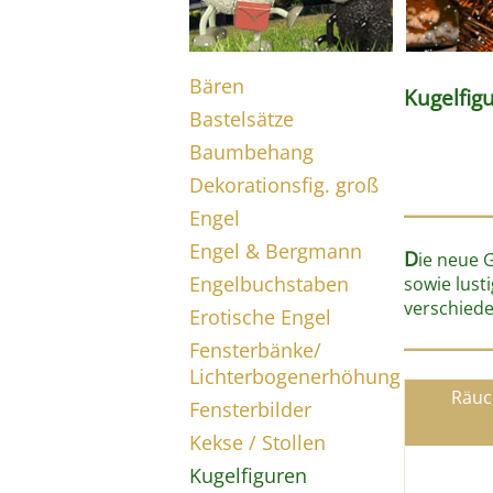
Bären
Kugelfig
Bastelsätze
Baumbehang
Dekorationsfig. groß
Engel
Engel & Bergmann
D
ie neue 
Engelbuchstaben
sowie lust
verschiede
Erotische Engel
Fensterbänke/
Lichterbogenerhöhung
Räuc
Fensterbilder
Kekse / Stollen
Kugelfiguren