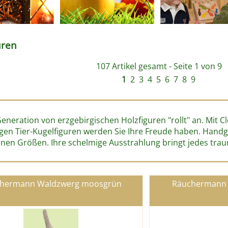
uren
107 Artikel gesamt - Seite 1 von 9
1
2
3
4
5
6
7
8
9
Generation von erzgebirgischen Holzfiguren "rollt" an. Mit
igen Tier-Kugelfiguren werden Sie Ihre Freude haben. Handgef
nen Größen. Ihre schelmige Ausstrahlung bringt jedes trau
hermann Waldzwerg moosgrün
Räuchermann 