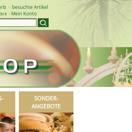
orb
·
besuchte Artikel
Mein Konto
00 € ·
G-
SONDER-
ANGEBOTE