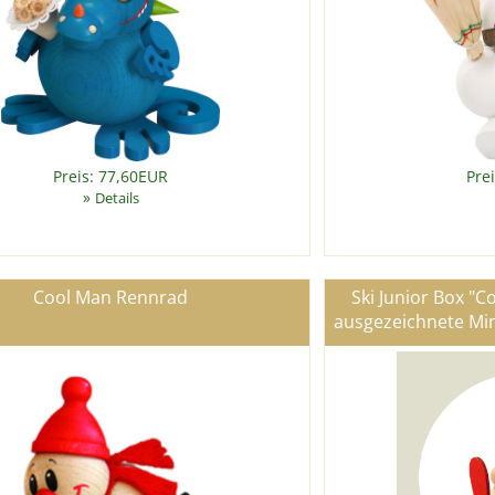
Preis: 77,60EUR
Pre
»
Details
Cool Man Rennrad
Ski Junior Box "C
ausgezeichnete Min