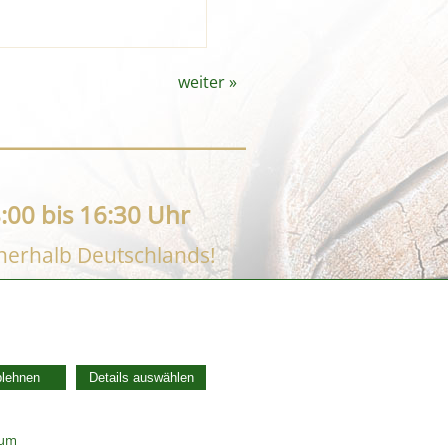
weiter
»
:00 bis 16:30 Uhr
nnerhalb Deutschlands!
AGB
Widerrufsbelehrung
blehnen
Details auswählen
Vertrag widerrufen
Datenschutzerklärung
Zahlung und Versand
sum