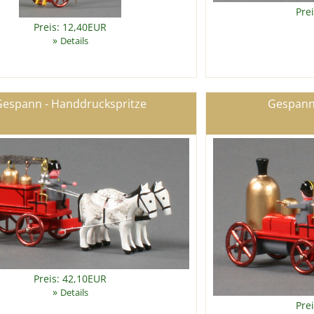
Pre
Preis: 12,40EUR
»
Details
espann - Handdruckspritze
Gespann
Preis: 42,10EUR
»
Details
Pre