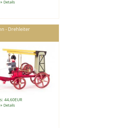
»
Details
n - Drehleiter
is: 44,60EUR
»
Details