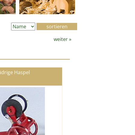
weiter
»
ädrige Haspel