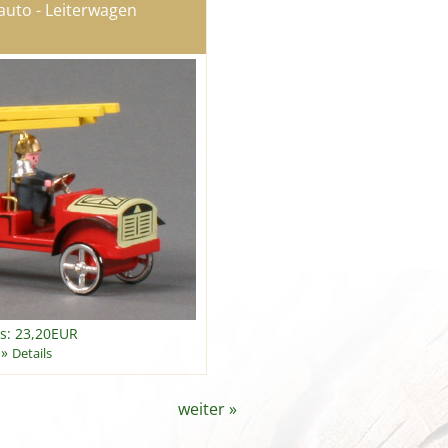
uto - Leiterwagen
is: 23,20EUR
»
Details
weiter
»