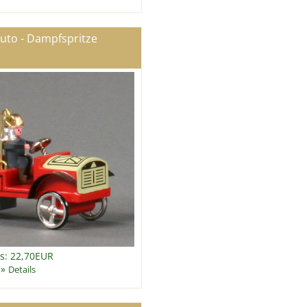
uto - Dampfspritze
is: 22,70EUR
»
Details