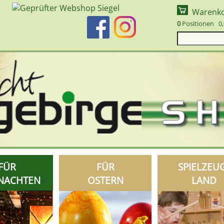
Warenk
0
Positionen 0,
FÜR
FÜR
SPIELZEU
NACHTEN
OSTERN
LAND