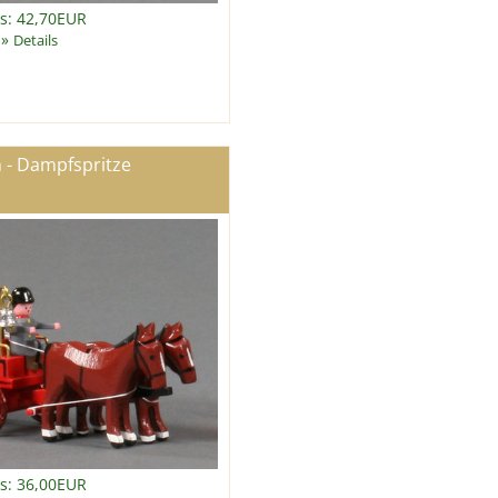
is: 42,70EUR
»
Details
 - Dampfspritze
is: 36,00EUR