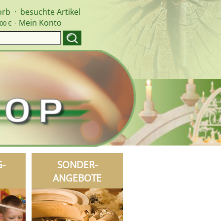
orb
·
besuchte Artikel
Mein Konto
00 € ·
G-
SONDER-
ANGEBOTE