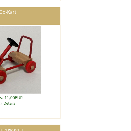
Go-Kart
is: 11,00EUR
»
Details
ppenwagen