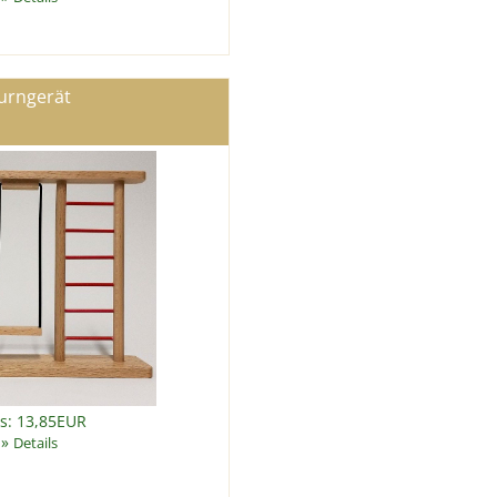
urngerät
is: 13,85EUR
»
Details