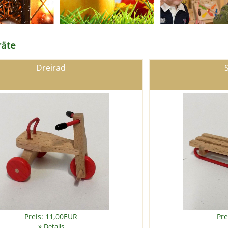
räte
Dreirad
Preis: 11,00EUR
Pre
»
Details