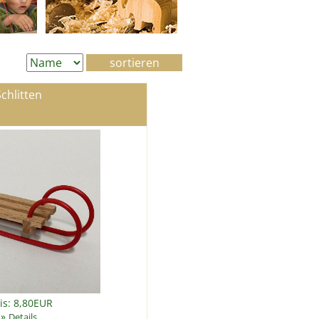
Schlitten
is: 8,80EUR
»
Details