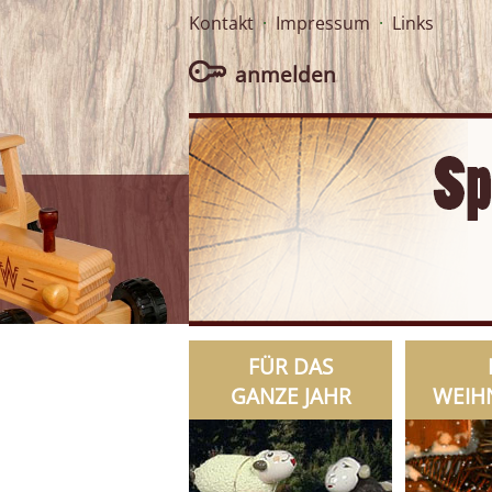
Kontakt
·
Impressum
·
Links
anmelden
FÜR DAS
GANZE JAHR
WEIH