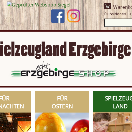
Warenk
0
Positionen 0,
FÜR
FÜR
SPIELZEU
NACHTEN
OSTERN
LAND