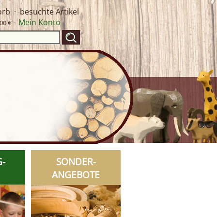
orb
·
besuchte Artikel
Mein Konto
00 € ·
G-
SONDER-
ANGEBOTE