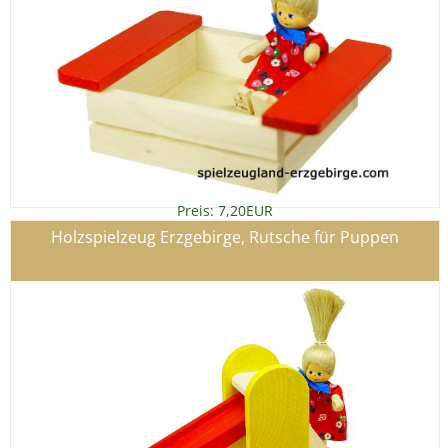
Preis: 7,20EUR
Details
»
Holzspielzeug Erzgebirge, Rutsche für Puppen