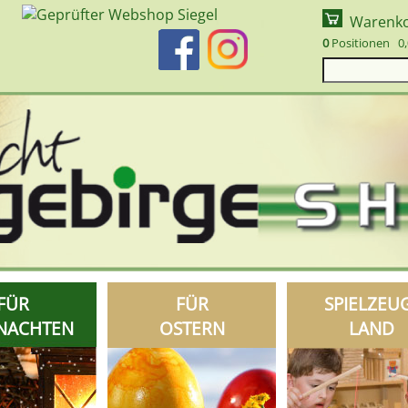
Warenk
0
Positionen 0,
FÜR
FÜR
SPIELZEU
NACHTEN
OSTERN
LAND