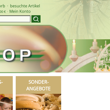
orb
·
besuchte Artikel
Mein Konto
00 € ·
G-
SONDER-
ANGEBOTE