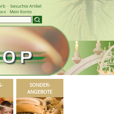
orb
·
besuchte Artikel
Mein Konto
00 € ·
G-
SONDER-
ANGEBOTE