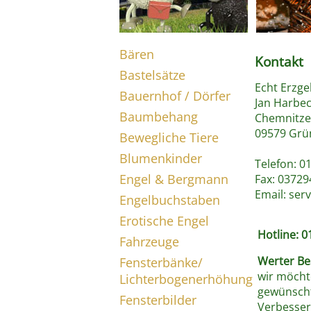
Bären
Kontakt
Bastelsätze
Echt Erzge
Bauernhof / Dörfer
Jan Harbe
Baumbehang
Chemnitzer
09579 Grü
Bewegliche Tiere
Blumenkinder
Telefon: 0
Engel & Bergmann
Fax: 03729
Email:
ser
Engelbuchstaben
Erotische Engel
Hotline: 
Fahrzeuge
Werter Be
Fensterbänke/
wir möcht
Lichterbogenerhöhung
gewünscht
Fensterbilder
Verbesser