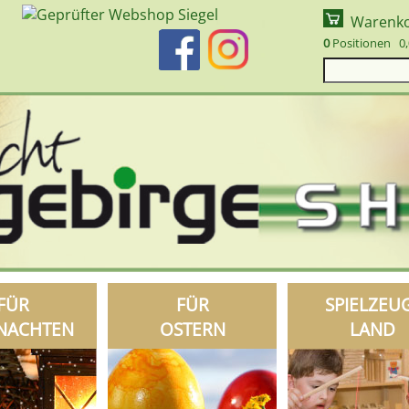
Warenk
0
Positionen 0,
FÜR
FÜR
SPIELZEU
NACHTEN
OSTERN
LAND