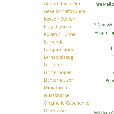
Geburtstagsdeko
Ihre Mail 
Gesellschaftsspiele
Kekse / Stollen
* Name,V
Kugelfiguren
Ansprechp
Küken / Hühner
Kurrende
P
Lampionkinder
Lernspielzeug
Leuchter
Lichterbogen
Lichterhäuser
Bem
Miniaturen
Nussknacker
Originelle Geschenke
Osterhasen
Mit dem A