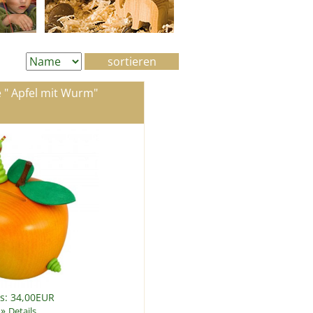
 " Apfel mit Wurm"
is: 34,00EUR
»
Details