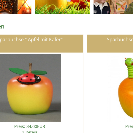
en
parbüchse " Apfel mit Käfer"
Sparbüchse
Preis: 34,00EUR
Pre
»
Details