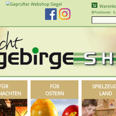
Warenk
0
Positionen 0,
FÜR
FÜR
SPIELZEU
NACHTEN
OSTERN
LAND