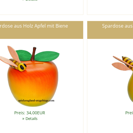
rdose aus Holz Apfel mit Biene
Spardose aus 
Preis: 34,00EUR
Pre
»
Details