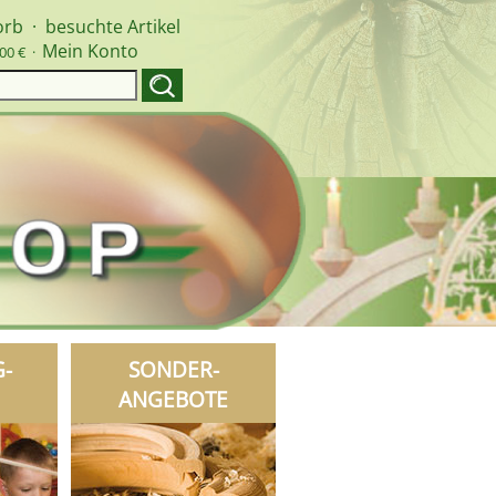
orb
·
besuchte Artikel
Mein Konto
00 € ·
G-
SONDER-
ANGEBOTE