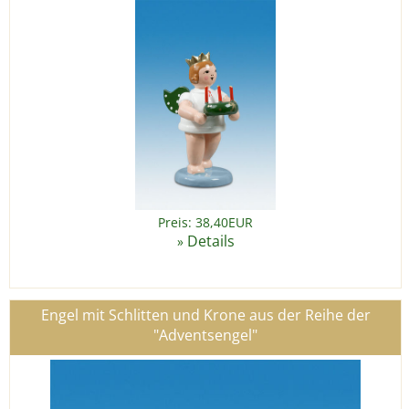
Preis: 38,40EUR
Details
»
Engel mit Schlitten und Krone aus der Reihe der
"Adventsengel"