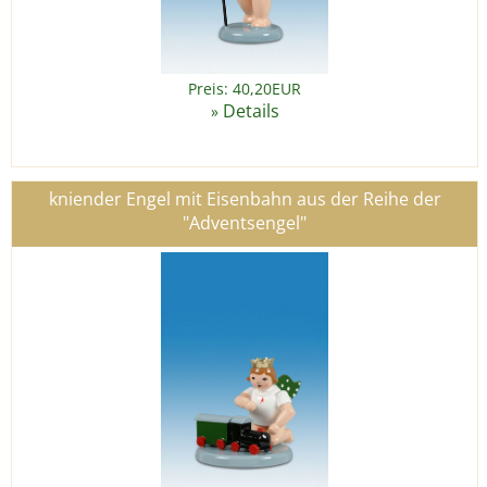
Preis: 40,20EUR
Details
»
kniender Engel mit Eisenbahn aus der Reihe der
"Adventsengel"