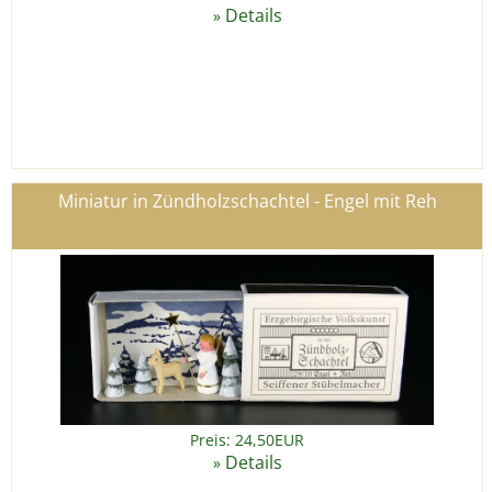
Details
»
Miniatur in Zündholzschachtel - Engel mit Reh
Preis: 24,50EUR
Details
»