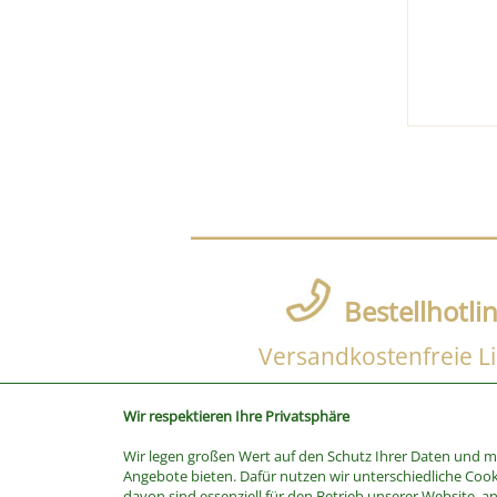
Bestellhotli
Versandkostenfreie Li
Wir respektieren Ihre Privatsphäre
Wir legen großen Wert auf den Schutz Ihrer Daten und 
SUCHE
Angebote bieten. Dafür nutzen wir unterschiedliche Cook
davon sind essenziell für den Betrieb unserer Website, a