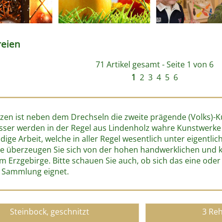
reien
71 Artikel gesamt - Seite 1 von 6
1
2
3
4
5
6
tzen ist neben dem Drechseln die zweite prägende (Volks)-K
ser werden in der Regel aus Lindenholz wahre Kunstwerke g
dige Arbeit, welche in aller Regel wesentlich unter eigentl
tte überzeugen Sie sich von der hohen handwerklichen und k
im Erzgebirge. Bitte schauen Sie auch, ob sich das eine ode
e Sammlung eignet.
Steinbock, geschnitzt
3 Reh