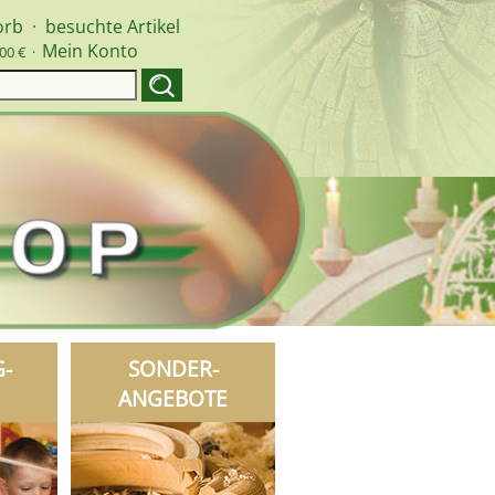
orb
·
besuchte Artikel
Mein Konto
00 € ·
G-
SONDER-
ANGEBOTE