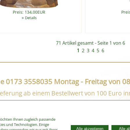
Preis: 134,00EUR
Prei
»
Details
71 Artikel gesamt - Seite 1 von 6
1
2
3
4
5
6
ne 0173 3558035 Montag - Freitag von 08
eferung ab einem Bestellwert von 100 Euro i
möchten Ihnen zugleich passende
ies und Technologien. Einige
Alle akzeptieren
Alle a
ndere verwenden wir nur mit Ihrer