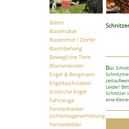
Bären
Schnitze
Bastelsätze
Bauernhof / Dörfer
Baumbehang
Bewegliche Tiere
Blumenkinder
D
as Schni
Engel & Bergmann
Schnitzmes
zeitaufwen
Engelbuchstaben
Leider! Bi
Erotische Engel
Schnitzer 
eine klein
Fahrzeuge
Fensterbänke/
Lichterbogenerhöhung
Fensterbilder