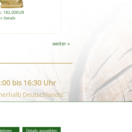
s: 182,00EUR
»
Details
weiter
»
:00 bis 16:30 Uhr
nnerhalb Deutschlands!
AGB
Widerrufsbelehrung
blehnen
Details auswählen