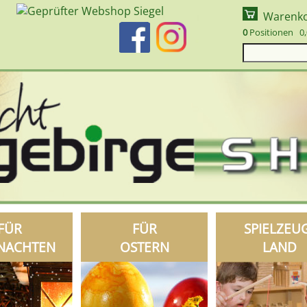
Warenk
0
Positionen 0,
FÜR
FÜR
SPIELZEU
NACHTEN
OSTERN
LAND