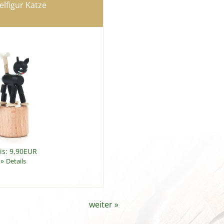
lfigur Katze
is: 9,90EUR
»
Details
weiter
»