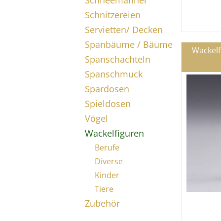
Schneemänner
Schnitzereien
Servietten/ Decken
Spanbäume / Bäume
Wackelf
Spanschachteln
Spanschmuck
Spardosen
Spieldosen
Vögel
Wackelfiguren
Berufe
Diverse
Kinder
Tiere
Zubehör