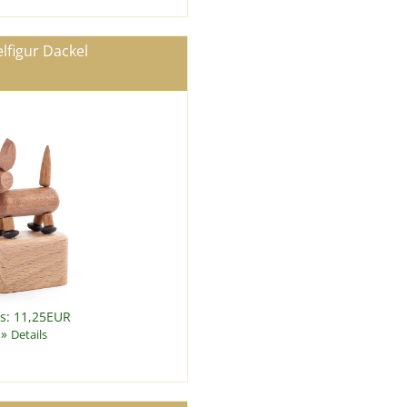
lfigur Dackel
is: 11,25EUR
»
Details