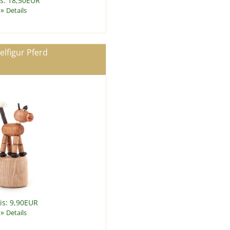
is: 18,50EUR
»
Details
lfigur Pferd
is: 9,90EUR
»
Details