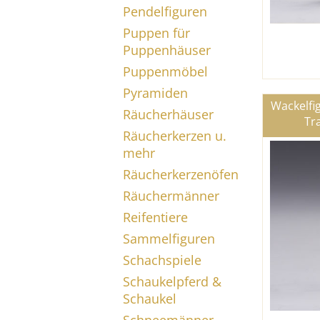
Pendelfiguren
Puppen für
Puppenhäuser
Puppenmöbel
Pyramiden
Wackelfi
Räucherhäuser
Tra
Räucherkerzen u.
mehr
Räucherkerzenöfen
Räuchermänner
Reifentiere
Sammelfiguren
Schachspiele
Schaukelpferd &
Schaukel