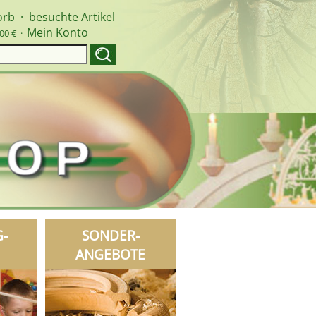
orb
·
besuchte Artikel
Mein Konto
00 € ·
G-
SONDER-
ANGEBOTE