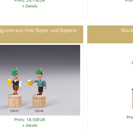
Preis: 29,75EUR
Pre
»
Details
iguren aus Holz Bayer und Bayerin
Wacke
Pre
Preis: 18,50EUR
»
Details