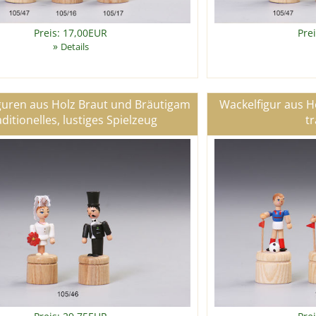
Preis: 17,00EUR
Pre
»
Details
guren aus Holz Braut und Bräutigam
Wackelfigur aus Ho
ditionelles, lustiges Spielzeug
tr