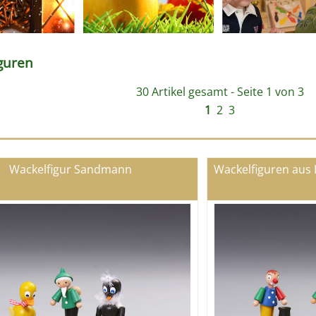
guren
30 Artikel gesamt - Seite 1 von 3
1
2
3
Wackelfigur Sandmann
Wackelfiguren aus 