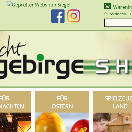
Warenk
0
Positionen 0,
FÜR
FÜR
SPIELZEU
NACHTEN
OSTERN
LAND