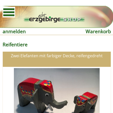
anmelden
Warenkorb
Reifentiere
Zwei Elefanten mit farbiger Decke, reifengedreht